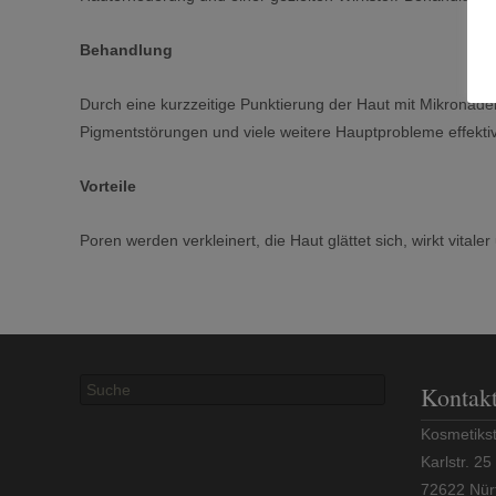
Behandlung
Durch eine kurzzeitige Punktierung der Haut mit Mikronadel
Pigmentstörungen und viele weitere Hauptprobleme effekti
Vorteile
Poren werden verkleinert, die Haut glättet sich, wirkt vitale
Suchen
Kontak
nach:
Kosmetikst
Karlstr. 25
72622 Nür