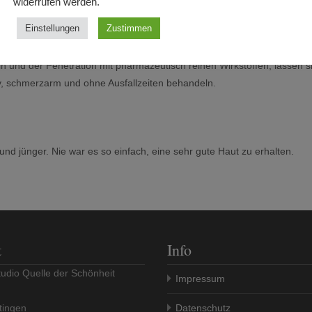
widerrufen werden.
Einstellungen
Zustimmen
n und der Penetration mit pharmazeutisch reinen Wirkstoffen, lassen s
v, schmerzarm und ohne Ausfallzeiten behandeln.
r und jünger. Nie war es so einfach, eine sehr gute Haut zu erhalten.
t
Info
udio Quelle der Schönheit
Impressum
tingen
Datenschutz