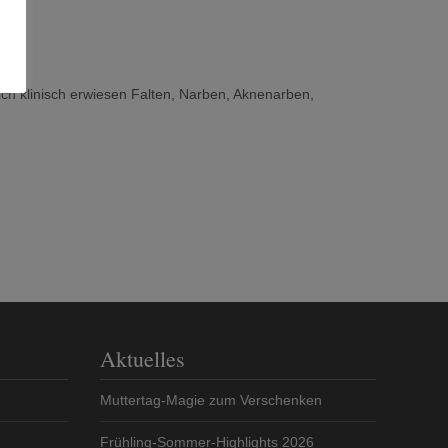
ich klinisch erwiesen Falten, Narben, Aknenarben,
Aktuelles
Muttertag-Magie zum Verschenken
Frühling-Sommer-Highlights 2026