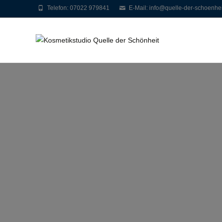
Telefon: 07022 979841
E-Mail: info@quelle-der-schoenhei