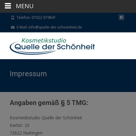
MENU
Telefon: 07022 979841
E-Mail: info@quelle-der-schoenheit.de
Impressum
Angaben gemäß § 5 TMG:
Kosmetikstudio Quelle der Schönheit
Karlstr. 25
72622 Nürtingen