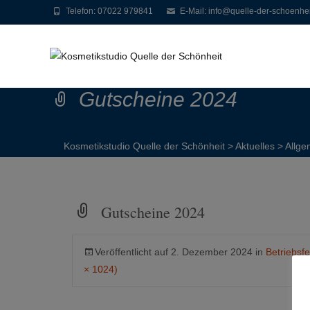
Telefon: 07022 979841
E-Mail: info@quelle-der-schoenhei
Gutscheine 2024
Kosmetikstudio Quelle der Schönheit
>
Aktuelles
>
Allge
Gutscheine 2024
Veröffentlicht auf
2. Dezember 2024
in
Betriebsf
× 1024)