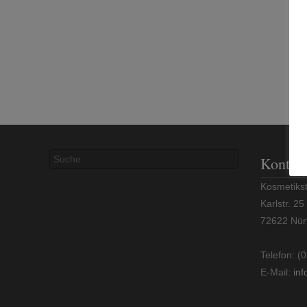
Suchen
Kontak
nach:
Kosmetikst
Karlstr. 25
72622 Nür
Telefon: (
E-Mail:
in