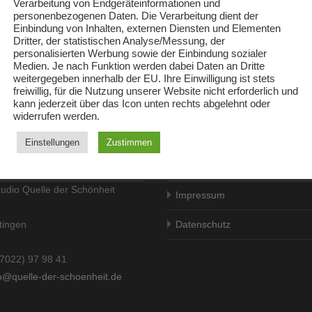
Verarbeitung von Endgeräteinformationen und
personenbezogenen Daten. Die Verarbeitung dient der
Einbindung von Inhalten, externen Diensten und Elementen
Dritter, der statistischen Analyse/Messung, der
personalisierten Werbung sowie der Einbindung sozialer
Medien. Je nach Funktion werden dabei Daten an Dritte
weitergegeben innerhalb der EU. Ihre Einwilligung ist stets
freiwillig, für die Nutzung unserer Website nicht erforderlich und
kann jederzeit über das Icon unten rechts abgelehnt oder
widerrufen werden.
Einstellungen
Zustimmen
t
Info
udio Quelle der Schönheit
Impressum
tingen
Datenschutz
07022) 97 98 41
fo@quelle-der-schoenheit.de