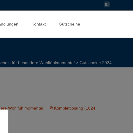
Suchen
andlungen
Kontakt
Gutscheine
nach:
tschein für besondere Wohlfühlmomente!
>
Gutscheine 2024
ndere Wohlfühlmomente!
Komplettlösung (1024