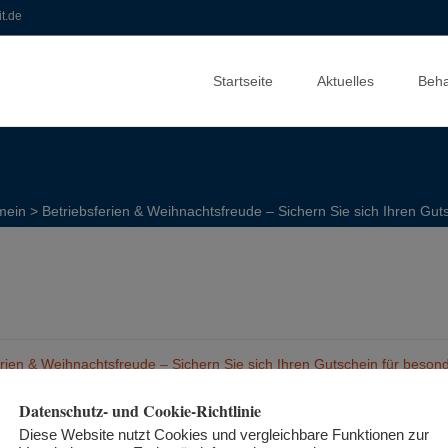
t.de
Zum
Inhalt
Startseite
Aktuelles
Beh
springen
mein
>
Betriebsferien & Weihnachtsfreude – Sichern Sie sich Ihren Gu
erien & Weihnachtsfreude – Sichern Sie sich Ihren Gutschein für beso
Datenschutz- und Cookie-Richtlinie
Diese Website nutzt Cookies und vergleichbare Funktionen zur